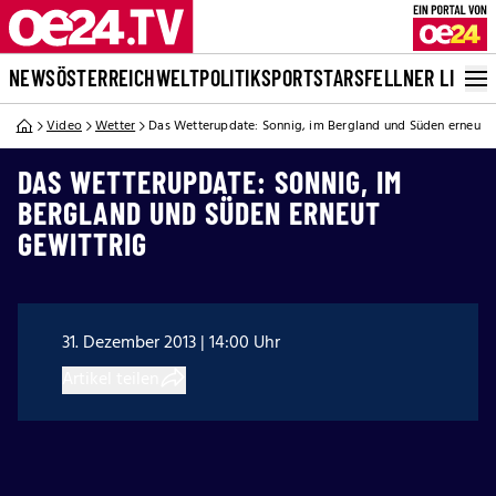
NEWS
ÖSTERREICH
WELT
POLITIK
SPORT
STARS
FELLNER LIVE
Video
Wetter
Das Wetterupdate: Sonnig, im Bergland und Süden erneut g
DAS WETTERUPDATE: SONNIG, IM
BERGLAND UND SÜDEN ERNEUT
GEWITTRIG
31. Dezember 2013 | 14:00 Uhr
Artikel teilen