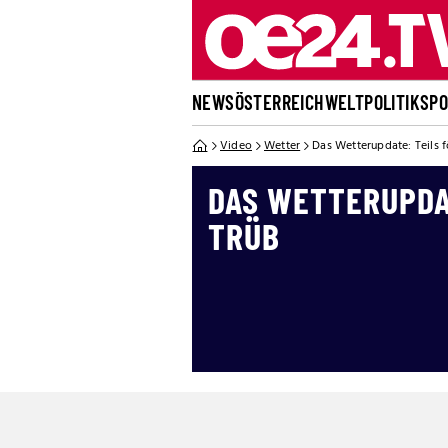
NEWS
ÖSTERREICH
WELT
POLITIK
SP
Video
Wetter
Das Wetterupdate: Teils fö
DAS WETTERUPDAT
TRÜB