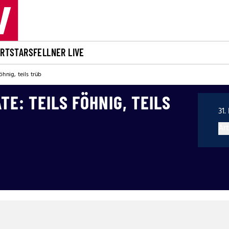
ORT
STARS
FELLNER LIVE
hnig, teils trüb
E: TEILS FÖHNIG, TEILS
31.
Art