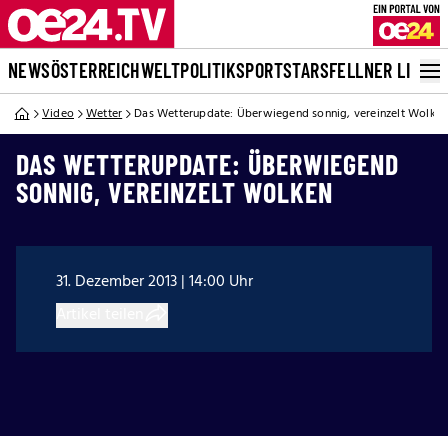
NEWS
ÖSTERREICH
WELT
POLITIK
SPORT
STARS
FELLNER LIVE
Video
Wetter
Das Wetterupdate: Überwiegend sonnig, vereinzelt Wolke
DAS WETTERUPDATE: ÜBERWIEGEND
SONNIG, VEREINZELT WOLKEN
31. Dezember 2013 | 14:00 Uhr
Artikel teilen