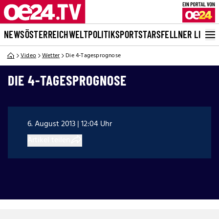
NEWS
ÖSTERREICH
WELT
POLITIK
SPORT
STARS
FELLNER LIVE
Video
Wetter
Die 4-Tagesprognose
DIE 4-TAGESPROGNOSE
6. August 2013 | 12:04 Uhr
Artikel teilen