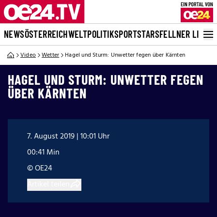
NEWS
ÖSTERREICH
WELT
POLITIK
SPORT
STARS
FELLNER LIVE
Video
Wetter
Hagel und Sturm: Unwetter fegen über Kärnten
HAGEL UND STURM: UNWETTER FEGEN
ÜBER KÄRNTEN
7. August 2019 | 10:01 Uhr
00:41 Min
© OE24
Artikel teilen