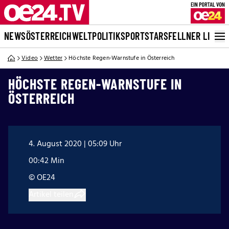
NEWS
ÖSTERREICH
WELT
POLITIK
SPORT
STARS
FELLNER LIVE
Video
Wetter
Höchste Regen-Warnstufe in Österreich
HÖCHSTE REGEN-WARNSTUFE IN
ÖSTERREICH
4. August 2020 | 05:09 Uhr
00:42 Min
© OE24
Artikel teilen