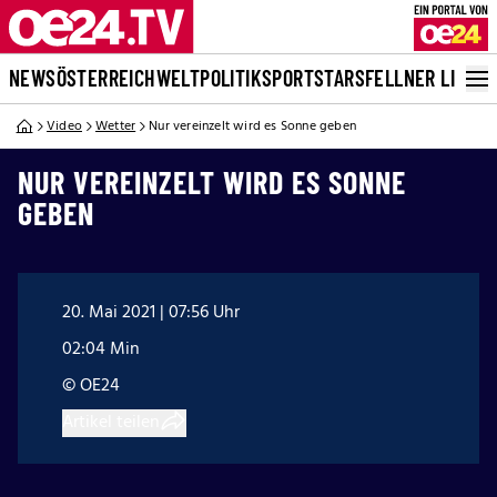
NEWS
ÖSTERREICH
WELT
POLITIK
SPORT
STARS
FELLNER LIVE
Video
Wetter
Nur vereinzelt wird es Sonne geben
NUR VEREINZELT WIRD ES SONNE
GEBEN
20. Mai 2021 | 07:56 Uhr
02:04 Min
© OE24
Artikel teilen