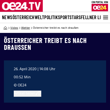
NEWS
ÖSTERREICH
WELT
POLITIK
SPORT
STARS
FELLNER LIVE
Video
Wetter
Österreicher treibt es nach draußen
ÖSTERREICHER TREIBT ES NACH
DRAUSSEN
26. April 2020 | 14:08 Uhr
00:52 Min
© OE24
Artikel teilen