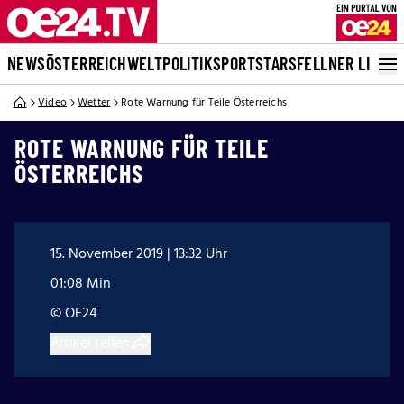
NEWS
ÖSTERREICH
WELT
POLITIK
SPORT
STARS
FELLNER LIVE
Video
Wetter
Rote Warnung für Teile Österreichs
ROTE WARNUNG FÜR TEILE
ÖSTERREICHS
15. November 2019 | 13:32 Uhr
01:08 Min
© OE24
Artikel teilen