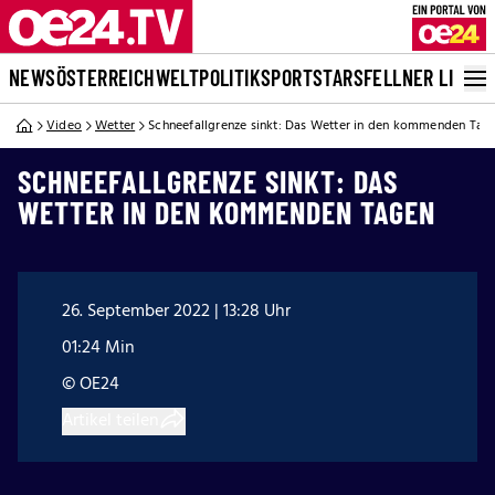
NEWS
ÖSTERREICH
WELT
POLITIK
SPORT
STARS
FELLNER LIVE
Video
Wetter
Schneefallgrenze sinkt: Das Wetter in den kommenden Tag
SCHNEEFALLGRENZE SINKT: DAS
WETTER IN DEN KOMMENDEN TAGEN
26. September 2022 | 13:28 Uhr
01:24 Min
© OE24
Artikel teilen