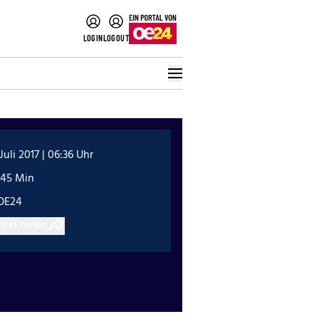
LOGIN
LOGOUT
 Juli 2017 | 06:36 Uhr
:45 Min
OE24
ikel teilen