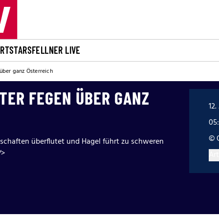
ORT
STARS
FELLNER LIVE
über ganz Österreich
ER FEGEN ÜBER GANZ
12.
05
© 
schaften überflutet und Hagel führt zu schweren
/>
Art