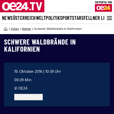
NEWS
ÖSTERREICH
WELT
POLITIK
SPORT
STARS
FELLNER LIVE
Video
Wetter
Schwere Waldbrände in Kalifornien
SCHWERE WALDBRÄNDE IN
KALIFORNIEN
19. Oktober 2016 | 10:39 Uhr
00:39 Min
© OE24
Artikel teilen