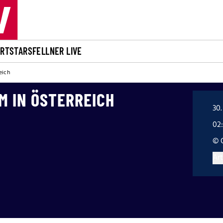
ORT
STARS
FELLNER LIVE
eich
 IN ÖSTERREICH
30.
02
© 
Art