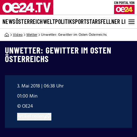
NEWS
ÖSTERREICH
WELT
POLITIK
SPORT
STARS
FELLNER LIVE
Video
Wetter
Unwetter: Gewitter im Osten Österreichs
UNWETTER: GEWITTER IM OSTEN
ÖSTERREICHS
3. Mai 2018 | 06:38 Uhr
01:00 Min
© OE24
Artikel teilen