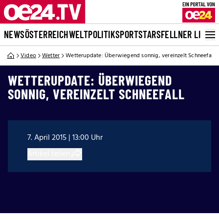
NEWS
ÖSTERREICH
WELT
POLITIK
SPORT
STARS
FELLNER LIVE
Video
Wetter
Wetterupdate: Überwiegend sonnig, vereinzelt Schneefall
WETTERUPDATE: ÜBERWIEGEND
SONNIG, VEREINZELT SCHNEEFALL
7. April 2015 | 13:00 Uhr
Artikel teilen