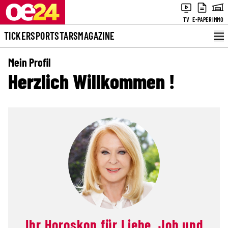
TV
E-PAPER
IMMO
TICKER
SPORT
STARS
MAGAZINE
Mein Profil
Herzlich Willkommen
!
Ihr Horoskop für Liebe, Job und