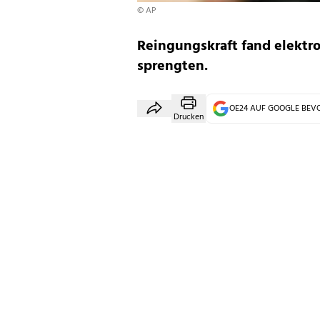
© AP
Reingungskraft fand elektr
sprengten.
OE24 AUF GOOGLE BE
Drucken