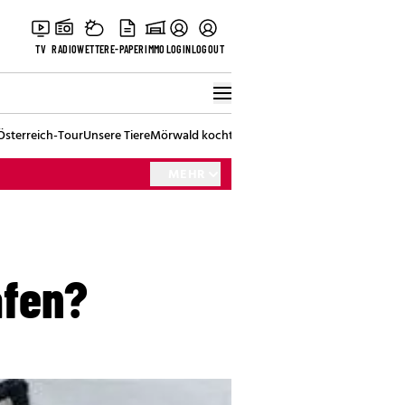
TV
RADIO
WETTER
E-PAPER
IMMO
LOGIN
LOGOUT
Österreich-Tour
Unsere Tiere
Mörwald kocht
Stark in den Tag
Best of Vienna
MEHR
afen?