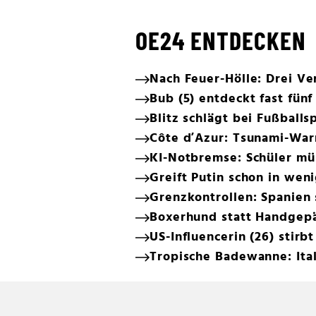
OE24 ENTDECKEN
Nach Feuer-Hölle: Drei Ve
Bub (5) entdeckt fast fün
Blitz schlägt bei Fußballsp
Côte d’Azur: Tsunami-Wa
KI-Notbremse: Schüler mü
Greift Putin schon in we
Grenzkontrollen: Spanien 
Boxerhund statt Handgepä
US-Influencerin (26) stirbt
Tropische Badewanne: Ital