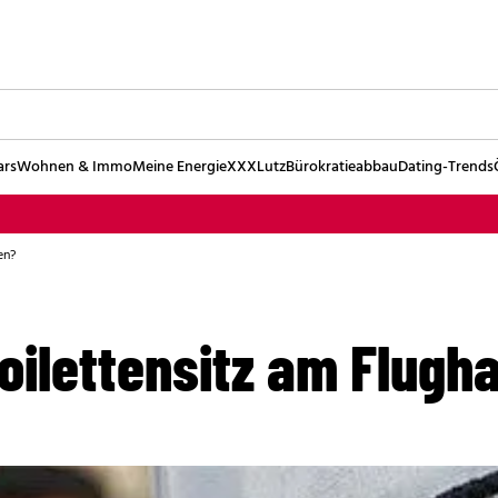
ars
Wohnen & Immo
Meine Energie
XXXLutz
Bürokratieabbau
Dating-Trends
en?
oilettensitz am Flugh