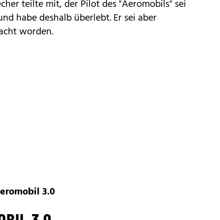
her teilte mit, der Pilot des "Aeromobils" sei
nd habe deshalb überlebt. Er sei aber
racht worden.
Aeromobil 3.0
BIL 3.0