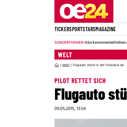
TICKER
SPORT
STARS
MAGAZINE
SONDERTHEMEN:
Glücksmomente
Onlinec
WELT
Welt
Flugauto stürzt in der Slowakei ab
PILOT RETTET SICH
Flugauto stü
09.05.2015, 13:54