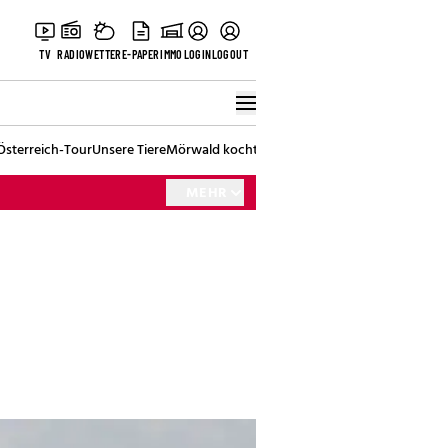
TV
RADIO
WETTER
E-PAPER
IMMO
LOGIN
LOGOUT
Österreich-Tour
Unsere Tiere
Mörwald kocht
Stark in den Tag
Best of Vienna
MEHR