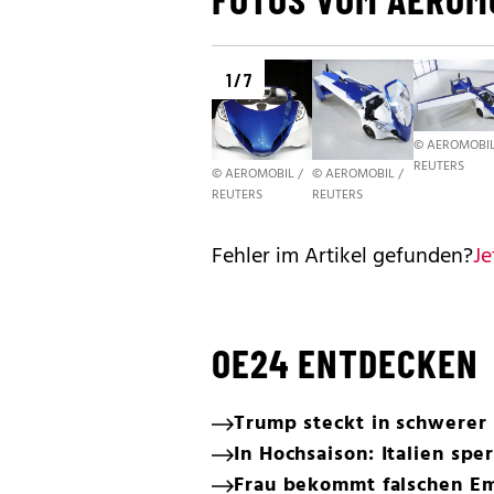
1 / 7
© AEROMOBIL
REUTERS
© AEROMOBIL /
© AEROMOBIL /
REUTERS
REUTERS
Fehler im Artikel gefunden?
Je
OE24 ENTDECKEN
Trump steckt in schwerer 
In Hochsaison: Italien spe
Frau bekommt falschen E