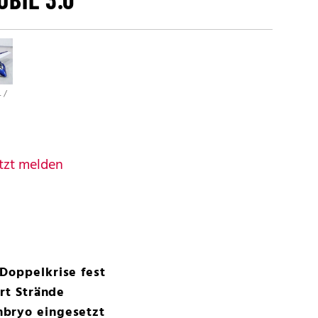
 /
tzt melden
Doppelkrise fest
rrt Strände
mbryo eingesetzt