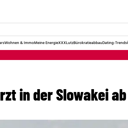
ars
Wohnen & Immo
Meine Energie
XXXLutz
Bürokratieabbau
Dating-Trends
rzt in der Slowakei ab