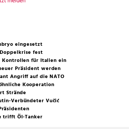
tzt melden
mbryo eingesetzt
Doppelkrise fest
 Kontrollen für Italien ein
 neuer Präsident werden
ant Angriff auf die NATO
öhnliche Kooperation
rrt Strände
utin-Verbündeter Vučić
Präsidenten
 trifft Öl-Tanker