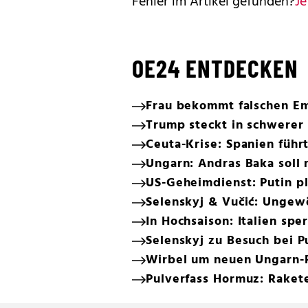
Fehler im Artikel gefunden?
Je
OE24 ENTDECKEN
Frau bekommt falschen E
Trump steckt in schwerer 
Ceuta-Krise: Spanien führt
Ungarn: Andras Baka soll
US-Geheimdienst: Putin pl
Selenskyj & Vučić: Ungew
In Hochsaison: Italien spe
Selenskyj zu Besuch bei P
Wirbel um neuen Ungarn-
Pulverfass Hormuz: Rakete