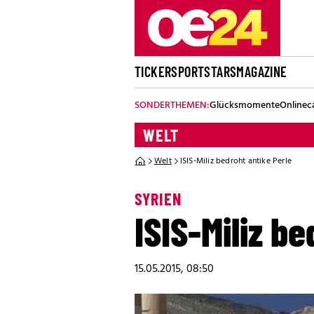
TICKER
SPORT
STARS
MAGAZINE
SONDERTHEMEN:
Glücksmomente
Onlinec
WELT
Welt
ISIS-Miliz bedroht antike Perle
SYRIEN
ISIS-Miliz b
15.05.2015, 08:50