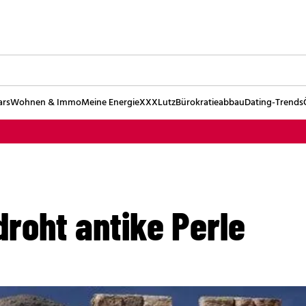
ars
Wohnen & Immo
Meine Energie
XXXLutz
Bürokratieabbau
Dating-Trends
edroht antike Perle