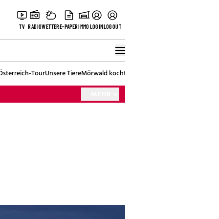
TV
RADIO
WETTER
E-PAPER
IMMO
LOGIN
LOGOUT
Österreich-Tour
Unsere Tiere
Mörwald kocht
Stark in den Tag
Best of Vienna
MEHR