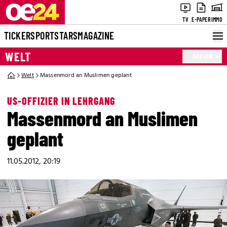
TV
E-PAPER
IMMO
TICKER
SPORT
STARS
MAGAZINE
WELT
MEHR
Welt
Massenmord an Muslimen geplant
US-OFFIZIER IN LEHRGANG
Massenmord an Muslimen
geplant
11.05.2012, 20:19