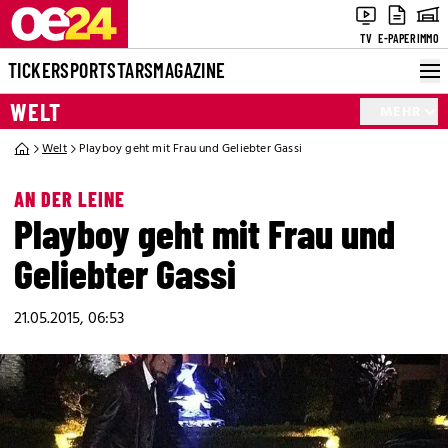
TV
E-PAPER
IMMO
TICKER
SPORT
STARS
MAGAZINE
WELT
MEHR
Welt
Playboy geht mit Frau und Geliebter Gassi
AN DER LEINE
Playboy geht mit Frau und
Geliebter Gassi
21.05.2015, 06:53