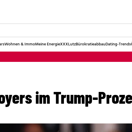
ars
Wohnen & Immo
Meine Energie
XXXLutz
Bürokratieabbau
Dating-Trends
oyers im Trump-Proz