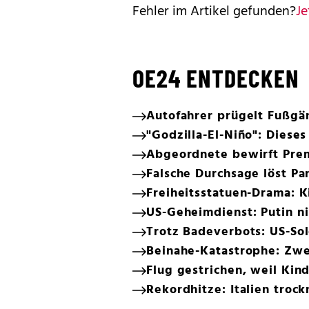
Fehler im Artikel gefunden?
Je
OE24 ENTDECKEN
Autofahrer prügelt Fußgä
"Godzilla-El-Niño": Diese
Abgeordnete bewirft Prem
Falsche Durchsage löst Pan
Freiheitsstatuen-Drama: K
US-Geheimdienst: Putin ni
Trotz Badeverbots: US-Sol
Beinahe-Katastrophe: Zwei
Flug gestrichen, weil Kind
Rekordhitze: Italien trock