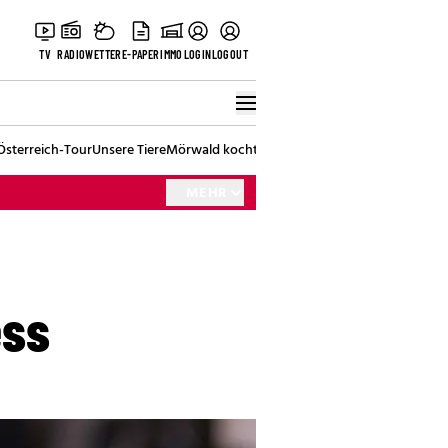
TV
RADIO
WETTER
E-PAPER
IMMO
LOGIN
LOGOUT
Österreich-Tour
Unsere Tiere
Mörwald kocht
Stark in den Tag
Best of Vienna
MEHR
ess