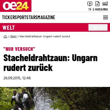
TV
E-PAPER
IMMO
TICKER
SPORT
STARS
MAGAZINE
WELT
MEHR
Welt
Stacheldrahtzaun: Ungarn rudert zurück
"NUR VERSUCH"
Stacheldrahtzaun: Ungarn
rudert zurück
26.09.2015, 12:46