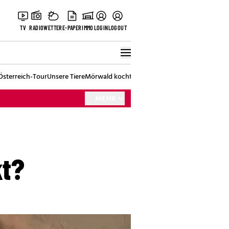
TV
RADIO
WETTER
E-PAPER
IMMO
LOGIN
LOGOUT
Österreich-Tour
Unsere Tiere
Mörwald kocht
Stark in den Tag
Best of Vienna
MEHR
kt?