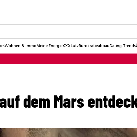
ars
Wohnen & Immo
Meine Energie
XXXLutz
Bürokratieabbau
Dating-Trends
?
auf dem Mars entdec