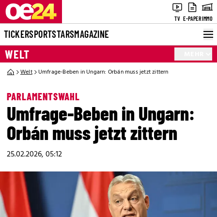
TV
E-PAPER
IMMO
TICKER
SPORT
STARS
MAGAZINE
WELT
MEHR
Welt
Umfrage-Beben in Ungarn: Orbán muss jetzt zittern
PARLAMENTSWAHL
Umfrage-Beben in Ungarn:
Orbán muss jetzt zittern
25.02.2026, 05:12