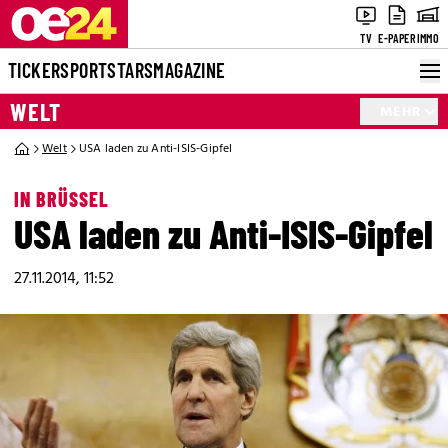
TV
E-PAPER
IMMO
TICKER
SPORT
STARS
MAGAZINE
WELT
MEHR
Welt
USA laden zu Anti-ISIS-Gipfel
IN BRÜSSEL
USA laden zu Anti-ISIS-Gipfel
27.11.2014, 11:52