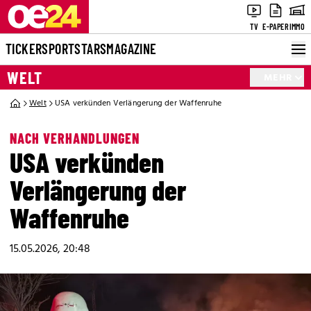
TV
E-PAPER
IMMO
TICKER
SPORT
STARS
MAGAZINE
WELT
MEHR
Welt
USA verkünden Verlängerung der Waffenruhe
NACH VERHANDLUNGEN
USA verkünden
Verlängerung der
Waffenruhe
15.05.2026, 20:48