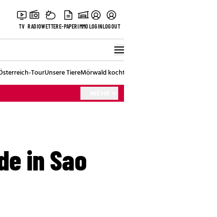
TV
RADIO
WETTER
E-PAPER
IMMO
LOGIN
LOGOUT
Österreich-Tour
Unsere Tiere
Mörwald kocht
Stark in den Tag
Best of Vienna
MEHR
de in Sao