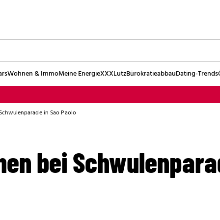
ars
Wohnen & Immo
Meine Energie
XXXLutz
Bürokratieabbau
Dating-Trends
Schwulenparade in Sao Paolo
hen bei Schwulenpara