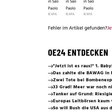
in Sao
in Sao
in Sao
Paolo
Paolo
Paolo
© APA
© APA
© APA
Fehler im Artikel gefunden?
Je
OE24 ENTDECKEN
"Jetzt ist es raus!" 1. B
Das zahlte die BAWAG in 
Zwei Tote bei Bombenexp
33 Grad! Meer war noch ni
Tanker auf Grund: Riesigi
Europas Leitbörsen kaum 
So will Bush die USA aus 