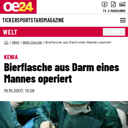
TV
E-PAPER
IMMO
TICKER
SPORT
STARS
MAGAZINE
WELT
MEHR
Welt
Welt Chronik
Bierflasche aus Darm eines Mannes operiert
KENIA
Bierflasche aus Darm eines
Mannes operiert
19.10.2007, 13:28