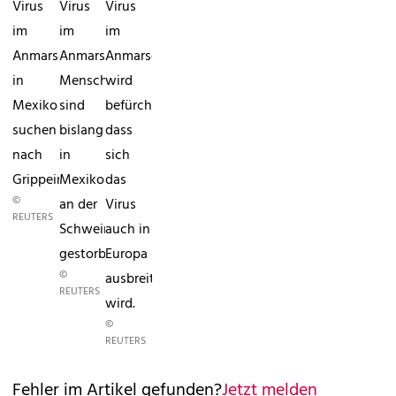
Virus
Virus
Virus
im
im
im
AnmarschSoldaten
Anmarsch81
AnmarschEs
in
Menschen
wird
Mexiko
sind
befürchtet,
suchen
bislang
dass
nach
in
sich
Grippeinfizierten
Mexiko
das
©
an der
Virus
REUTERS
Schweinepest
auch in
gestorben.
Europa
©
ausbreiten
REUTERS
wird.
©
REUTERS
Fehler im Artikel gefunden?
Jetzt melden