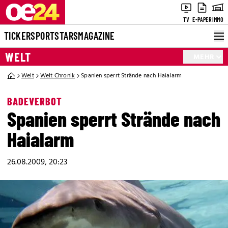
TV
E-PAPER
IMMO
TICKER
SPORT
STARS
MAGAZINE
WELT
MEHR
Welt
Welt Chronik
Spanien sperrt Strände nach Haialarm
BADEVERBOT
Spanien sperrt Strände nach
Haialarm
26.08.2009, 20:23