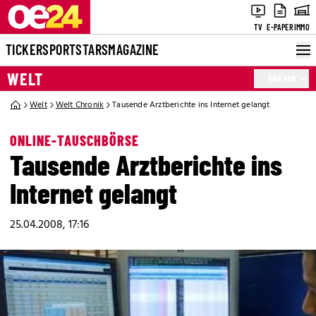
TV
E-PAPER
IMMO
TICKER
SPORT
STARS
MAGAZINE
WELT
MEHR
Welt
Welt Chronik
Tausende Arztberichte ins Internet gelangt
ONLINE-TAUSCHBÖRSE
Tausende Arztberichte ins
Internet gelangt
25.04.2008, 17:16