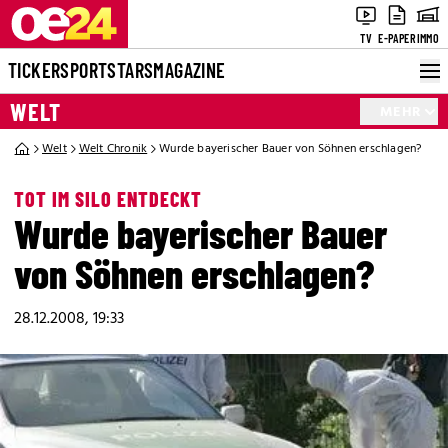
TV
E-PAPER
IMMO
TICKER
SPORT
STARS
MAGAZINE
WELT
MEHR
Welt
Welt Chronik
Wurde bayerischer Bauer von Söhnen erschlagen?
TOT IM SILO ENTDECKT
Wurde bayerischer Bauer
von Söhnen erschlagen?
28.12.2008, 19:33