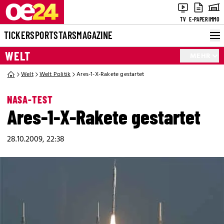
TV
E-PAPER
IMMO
TICKER
SPORT
STARS
MAGAZINE
WELT
MEHR
Welt
Welt Politik
Ares-1-X-Rakete gestartet
NASA-TEST
Ares-1-X-Rakete gestartet
28.10.2009, 22:38