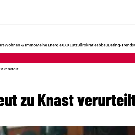
ars
Wohnen & Immo
Meine Energie
XXXLutz
Bürokratieabbau
Dating-Trends
st verurteilt
eut zu Knast verurteil