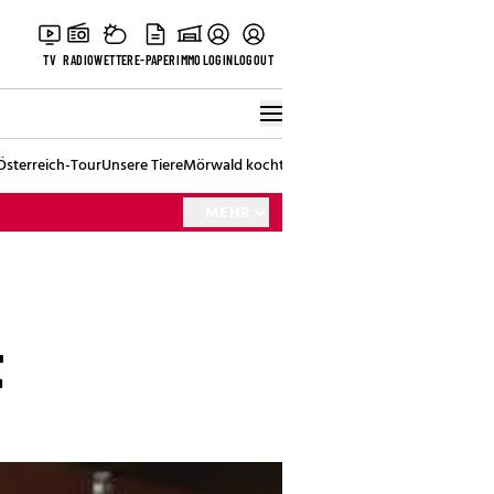
TV
RADIO
WETTER
E-PAPER
IMMO
LOGIN
LOGOUT
Österreich-Tour
Unsere Tiere
Mörwald kocht
Stark in den Tag
Best of Vienna
MEHR
t