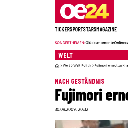
TICKER
SPORT
STARS
MAGAZINE
SONDERTHEMEN:
Glücksmomente
Onlinec
WELT
Welt
Welt Politik
Fujimori erneut zu Kna
NACH GESTÄNDNIS
Fujimori ern
30.09.2009, 20:32