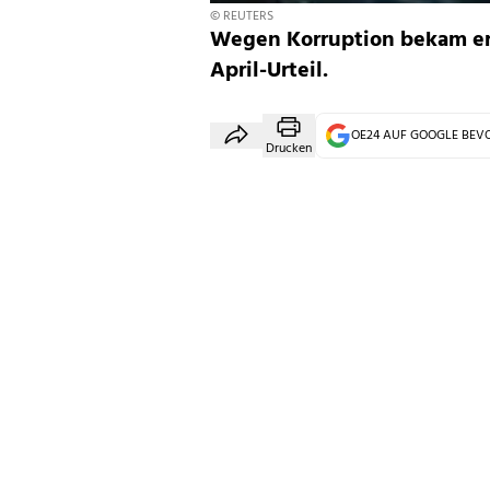
© REUTERS
Wegen Korruption bekam er 
April-Urteil.
OE24 AUF GOOGLE BE
Drucken