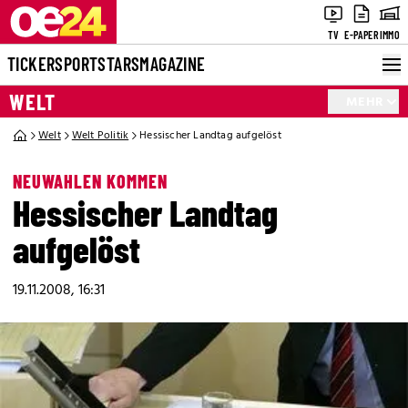
TV
E-PAPER
IMMO
TICKER
SPORT
STARS
MAGAZINE
WELT
MEHR
Welt
Welt Politik
Hessischer Landtag aufgelöst
NEUWAHLEN KOMMEN
Hessischer Landtag
aufgelöst
19.11.2008, 16:31