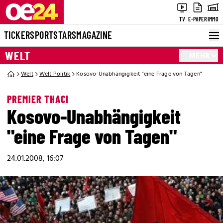
TV
E-PAPER
IMMO
TICKER
SPORT
STARS
MAGAZINE
WELT
MEHR
Welt
Welt Politik
Kosovo-Unabhängigkeit "eine Frage von Tagen"
PREMIER THACI
Kosovo-Unabhängigkeit
"eine Frage von Tagen"
24.01.2008, 16:07