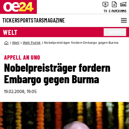
TV
E-PAPER
IMMO
TICKER
SPORT
STARS
MAGAZINE
WELT
MEHR
Welt
Welt Politik
Nobelpreisträger fordern Embargo gegen Burma
APPELL AN UNO
Nobelpreisträger fordern
Embargo gegen Burma
19.02.2008, 19:05