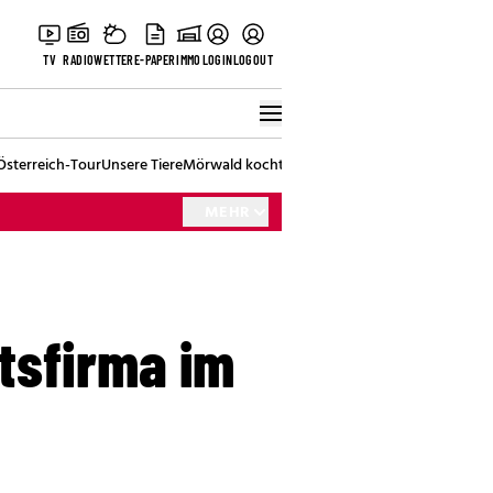
TV
RADIO
WETTER
E-PAPER
IMMO
LOGIN
LOGOUT
Österreich-Tour
Unsere Tiere
Mörwald kocht
Stark in den Tag
Best of Vienna
MEHR
tsfirma im