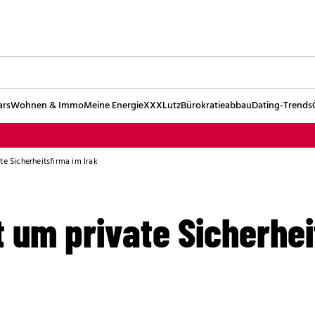
ars
Wohnen & Immo
Meine Energie
XXXLutz
Bürokratieabbau
Dating-Trends
te Sicherheitsfirma im Irak
 um private Sicherhei