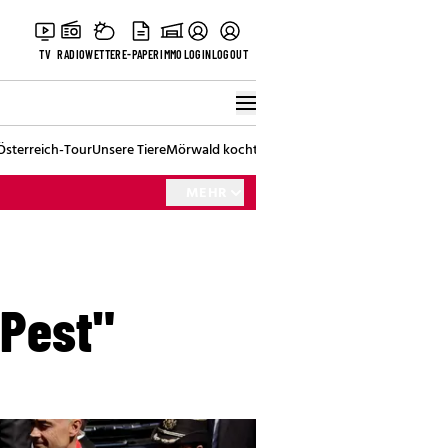
TV
RADIO
WETTER
E-PAPER
IMMO
LOGIN
LOGOUT
Österreich-Tour
Unsere Tiere
Mörwald kocht
Stark in den Tag
Best of Vienna
MEHR
"Pest"