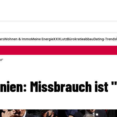
ars
Wohnen & Immo
Meine Energie
XXXLutz
Bürokratieabbau
Dating-Trends
st"
nien: Missbrauch ist 