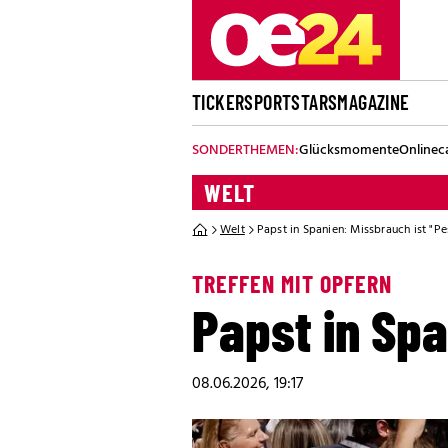
TICKER
SPORT
STARS
MAGAZINE
SONDERTHEMEN:
Glücksmomente
Onlinec
WELT
Welt
Papst in Spanien: Missbrauch ist "Pe
TREFFEN MIT OPFERN
Papst in Spa
08.06.2026, 19:17