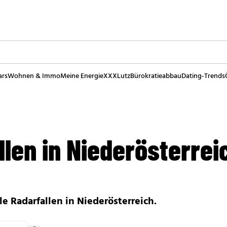
ars
Wohnen & Immo
Meine Energie
XXXLutz
Bürokratieabbau
Dating-Trends
llen in Niederösterrei
e Radarfallen in Niederösterreich.