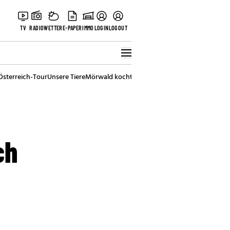
TV
RADIO
WETTER
E-PAPER
IMMO
LOGIN
LOGOUT
Österreich-Tour
Unsere Tiere
Mörwald kocht
Stark in den Tag
Best of Vienna
ch