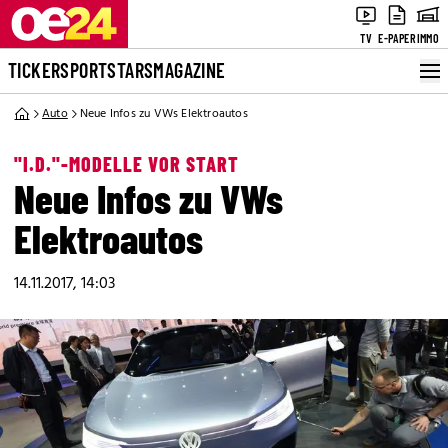
TV
E-PAPER
IMMO
TICKER
SPORT
STARS
MAGAZINE
Auto
Neue Infos zu VWs Elektroautos
"I.D."-MODELLE VOR START
Neue Infos zu VWs
Elektroautos
14.11.2017, 14:03