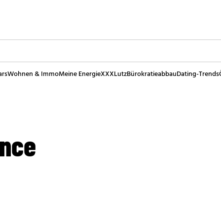
ars
Wohnen & Immo
Meine Energie
XXXLutz
Bürokratieabbau
Dating-Trends
ence