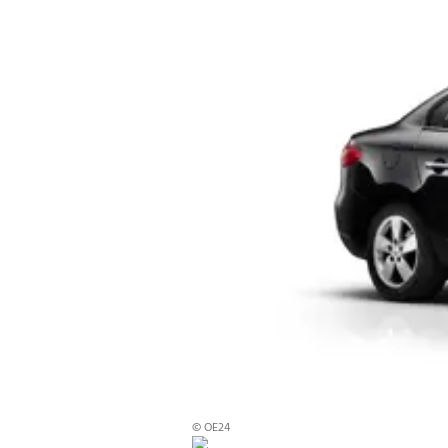
© OE24