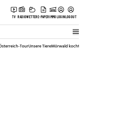
TV
RADIO
WETTER
E-PAPER
IMMO
LOGIN
LOGOUT
Österreich-Tour
Unsere Tiere
Mörwald kocht
Stark in den Tag
Best of Vienna