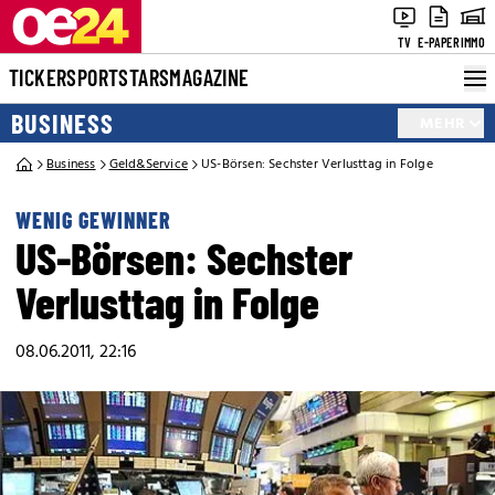
TV
E-PAPER
IMMO
TICKER
SPORT
STARS
MAGAZINE
BUSINESS
MEHR
Business
Geld&Service
US-Börsen: Sechster Verlusttag in Folge
WENIG GEWINNER
US-Börsen: Sechster
Verlusttag in Folge
08.06.2011, 22:16