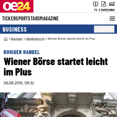
TV
E-PAPER
IMMO
TICKER
SPORT
STARS
MAGAZINE
BUSINESS
MEHR
Business
Geld&Service
Wiener Börse startet leicht im Plus
RUHIGER HANDEL
Wiener Börse startet leicht
im Plus
06.08.2010, 09:32