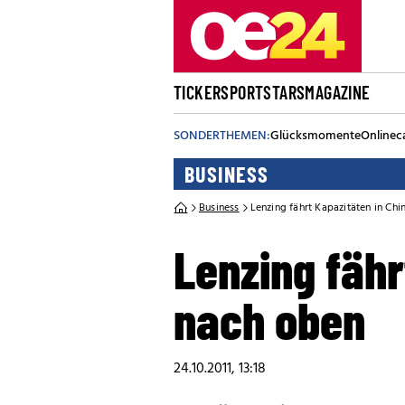
TICKER
SPORT
STARS
MAGAZINE
SONDERTHEMEN:
Glücksmomente
Onlinec
BUSINESS
Business
Lenzing fährt Kapazitäten in Chi
Lenzing fähr
nach oben
24.10.2011, 13:18