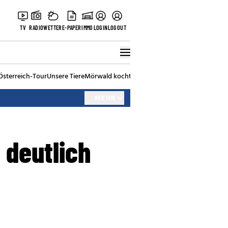
TV
RADIO
WETTER
E-PAPER
IMMO
LOGIN
LOGOUT
Österreich-Tour
Unsere Tiere
Mörwald kocht
Stark in den Tag
Best of Vienna
MEHR
 deutlich