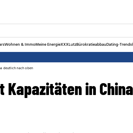
ars
Wohnen & Immo
Meine Energie
XXXLutz
Bürokratieabbau
Dating-Trends
na deutlich nach oben
t Kapazitäten in China