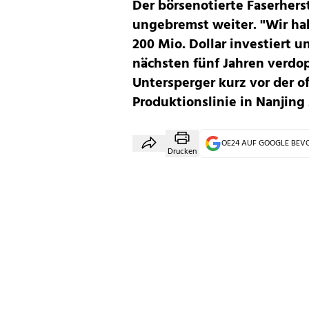
Der börsenotierte Faserhers
ungebremst weiter. "Wir ha
200 Mio. Dollar investiert u
nächsten fünf Jahren verdo
Untersperger kurz vor der o
Produktionslinie in Nanjing 
OE24 AUF GOOGLE BE
Drucken