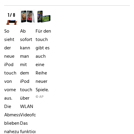
1 / 8
So
Ab
Für den
sieht
sofort
touch
der
kann
gibt es
neue
man
auch
iPod
mit
eine
touch
dem
Reihe
von
iPod
neuer
vorne
touch
Spiele.
© AP
aus.
über
Die
WLAN
Abmessungen
Videofonieren.
blieben
Das
nahezu
funktioniert