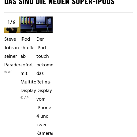
DAS SIND DIE NEUEN SUPER-IPODS
1 / 8
Steve
iPod
Der
Jobs in
shuffle
iPod
seiner
ab
touch
Paraderolle.
sofort
bekommt
© AP
mit
das
Multitouch-
Retina-
Display
Display
© AP
vom
iPhone
4 und
zwei
Kameras.