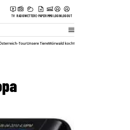
TV
RADIO
WETTER
E-PAPER
IMMO
LOGIN
LOGOUT
Österreich-Tour
Unsere Tiere
Mörwald kocht
Stark in den Tag
Best of Vienna
opa