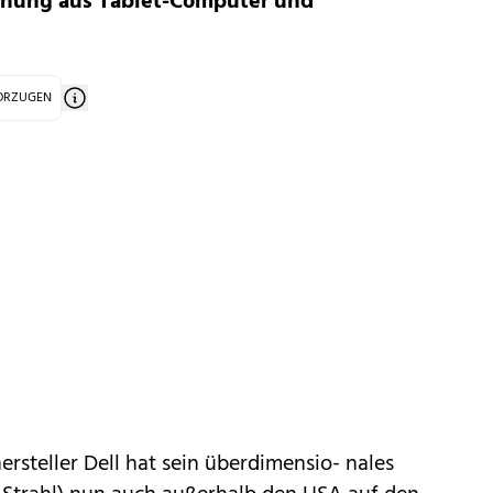
ischung aus Tablet-Computer und
VORZUGEN
ersteller
Dell
hat sein überdimensio- nales