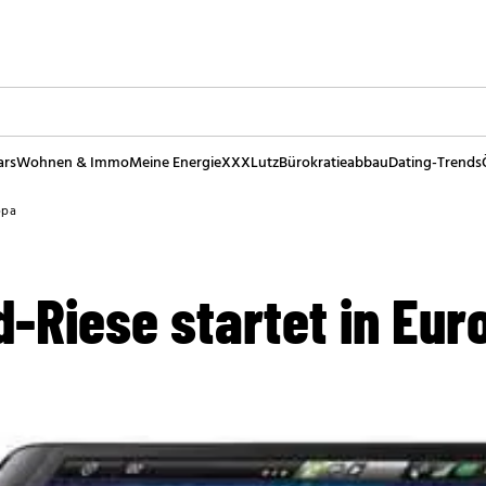
ars
Wohnen & Immo
Meine Energie
XXXLutz
Bürokratieabbau
Dating-Trends
opa
d-Riese startet in Eur