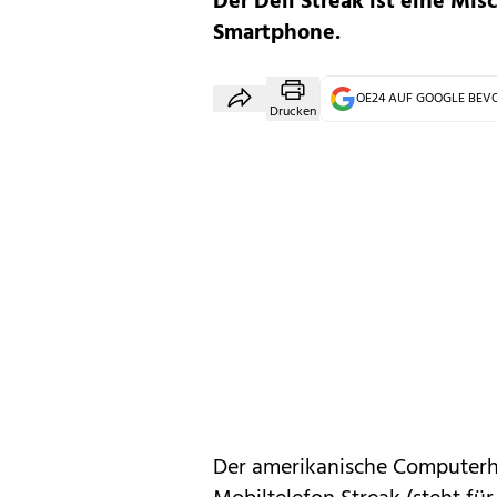
Der Dell Streak ist eine M
Smartphone.
OE24 AUF GOOGLE BE
Drucken
Der amerikanische Computerh