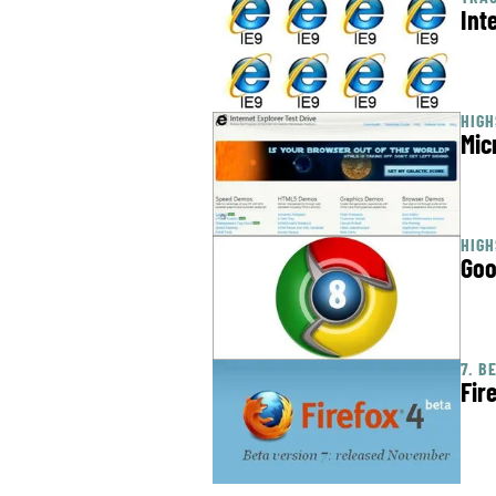
Int
HIG
Mic
HIG
Goo
7. B
Fir