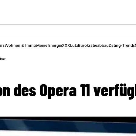
ars
Wohnen & Immo
Meine Energie
XXXLutz
Bürokratieabbau
Dating-Trends
gbar
on des Opera 11 verfü