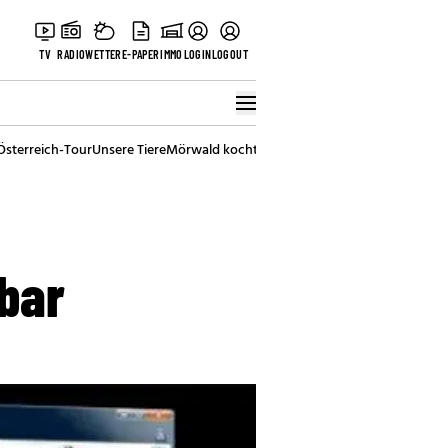
TV
RADIO
WETTER
E-PAPER
IMMO
LOGIN
LOGOUT
Österreich-Tour
Unsere Tiere
Mörwald kocht
Stark in den Tag
Best of Vienna
gbar