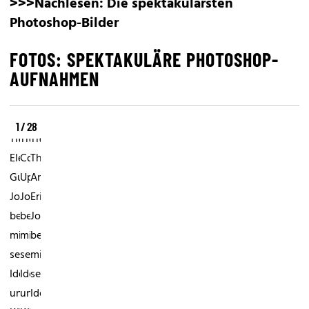
>>>Nachlesen:
Die spektakulärsten
Photoshop-Bilder
FOTOS: SPEKTAKULÄRE PHOTOSHOP-
AUFNAHMEN
1 / 28
Titel:
Titel:
Titel:
Electric
Cover
The
GuitarErik
UpErik
Architect
Johansson
Johansson
Erik
begeistert
begeistert
Johansson
mit
mit
begeistert
seinen
seinen
mit
Ideen
Ideen
seinen
und
und
Ideen