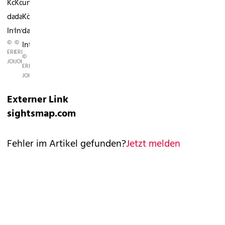
Können
Können
und
das
das
Können
Internet.
Internet.
das
©
©
Internet.
ERIK
ERIK
©
JOHANSSON
JOHANSSON
ERIK
JOHANSSON
Externer Link
sightsmap.com
Fehler im Artikel gefunden?
Jetzt melden